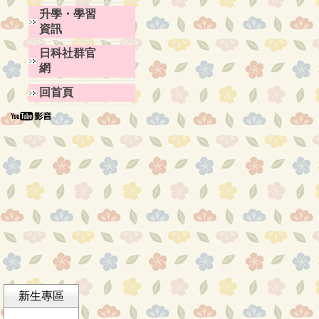
升學・學習
資訊
日科社群官
網
回首頁
新生專區