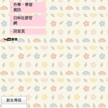
升學・學習
資訊
日科社群官
網
回首頁
新生專區