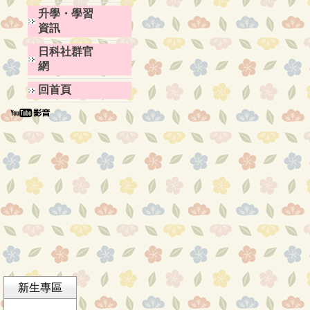
升學・學習
資訊
日科社群官
網
回首頁
新生專區