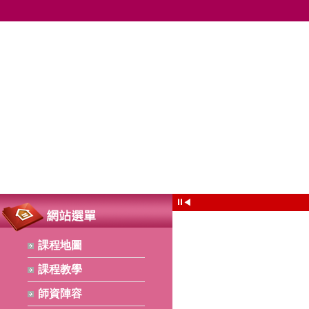
⏸
◀
課程地圖
課程教學
師資陣容