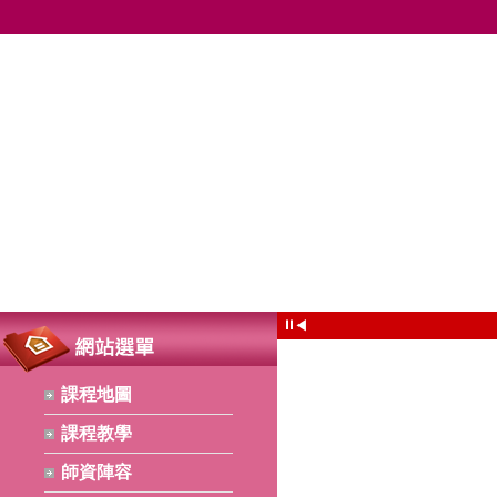
⏸
◀
課程地圖
課程教學
師資陣容