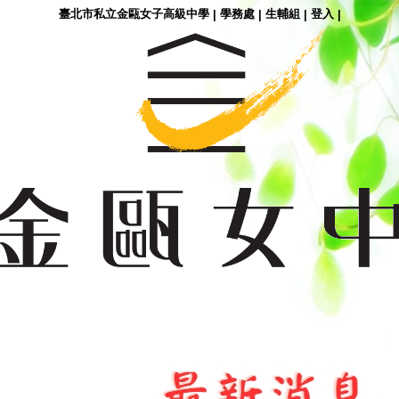
臺北市私立金甌女子高級中學
學務處
生輔組
登入
|
|
|
|