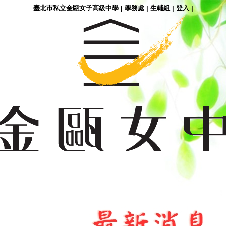
臺北市私立金甌女子高級中學
學務處
生輔組
登入
|
|
|
|