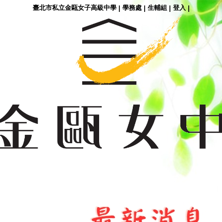
臺北市私立金甌女子高級中學
學務處
生輔組
登入
|
|
|
|