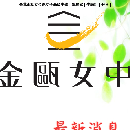
臺北市私立金甌女子高級中學
學務處
生輔組
登入
|
|
|
|