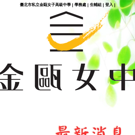
臺北市私立金甌女子高級中學
學務處
生輔組
登入
|
|
|
|