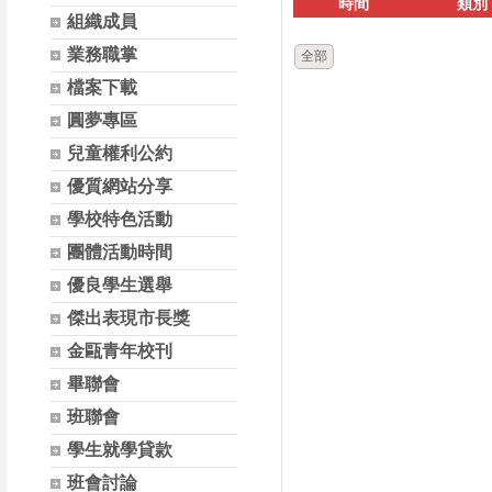
時間
類別
組織成員
業務職掌
全部
檔案下載
圓夢專區
兒童權利公約
優質網站分享
學校特色活動
團體活動時間
優良學生選舉
傑出表現市長獎
金甌青年校刊
畢聯會
班聯會
學生就學貸款
班會討論