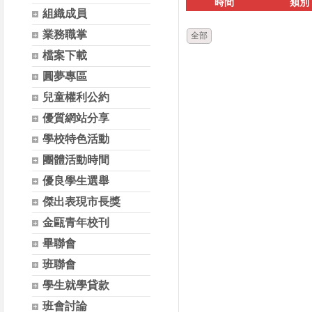
時間
類別
組織成員
業務職掌
全部
檔案下載
圓夢專區
兒童權利公約
優質網站分享
學校特色活動
團體活動時間
優良學生選舉
傑出表現市長獎
金甌青年校刊
畢聯會
班聯會
學生就學貸款
班會討論